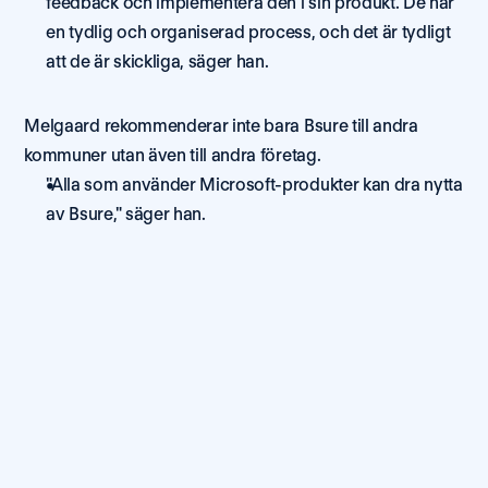
feedback och implementera den i sin produkt. De har 
en tydlig och organiserad process, och det är tydligt 
att de är skickliga, säger han. 
Melgaard rekommenderar inte bara Bsure till andra 
kommuner utan även till andra företag. 
"Alla som använder Microsoft-produkter kan dra nytta 
av Bsure," säger han. 
Osäker
på
om
Bsure
passar
för
er
organisation?