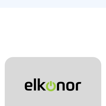
Få en anpassad överblick
Läs
fler
spännande
berättelser