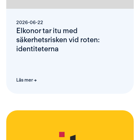
2026-06-22
Elkonor tar itu med 
säkerhetsrisken vid roten: 
identiteterna
Läs mer →