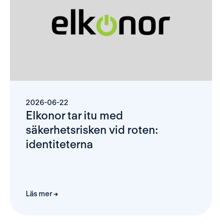
2026-06-22
Elkonor tar itu med 
säkerhetsrisken vid roten: 
identiteterna
Läs mer →