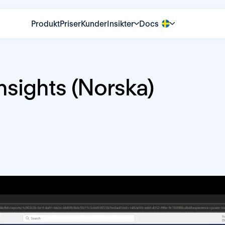
Produkt
Priser
Kunder
Insikter
Docs
nsights (Norska)