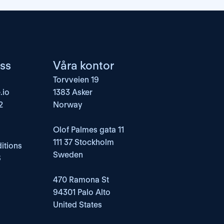
ss
Våra kontor
Torvveien 19
.io
1383 Asker
2
Norway
Olof Palmes gata 11
111 37 Stockholm
itions
Sweden
6
470 Ramona St
94301 Palo Alto
United States