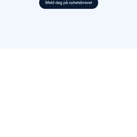
Meld deg på nyhetsbrevet
Les
flere
artikler