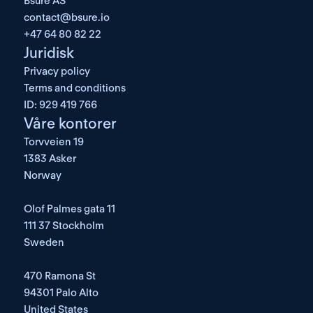
Bsure AS
contact@bsure.io
+47 64 80 82 22
Juridisk
Privacy policy
Terms and conditions
ID: 929 419 766
Våre kontorer
Torvveien 19
1383 Asker
Norway
Olof Palmes gata 11
111 37 Stockholm
Sweden
470 Ramona St
94301 Palo Alto
United States