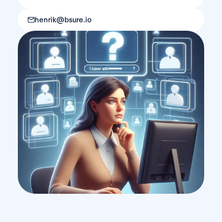
henrik@bsure.io