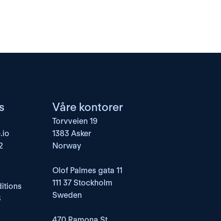
s
Våre kontorer
Torvveien 19
.io
1383 Asker
2
Norway
Olof Palmes gata 11
111 37 Stockholm
itions
Sweden
6
470 Ramona St