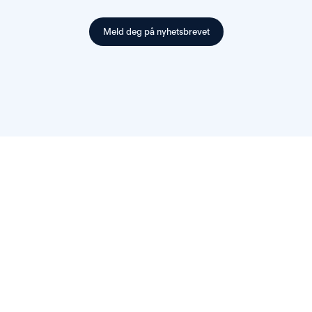
Vil
du
lære
mer?
Meld deg på nyhetsbrevet
Les
flere
artikler