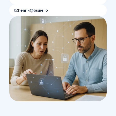
henrik@bsure.io